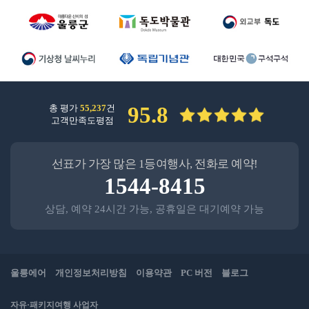
총 평가
55,237
건
95.8
고객만족도평점
선표가 가장 많은 1등여행사, 전화로 예약!
1544-8415
상담, 예약 24시간 가능, 공휴일은 대기예약 가능
울릉에어
개인정보처리방침
이용약관
PC 버전
블로그
자유·패키지여행 사업자