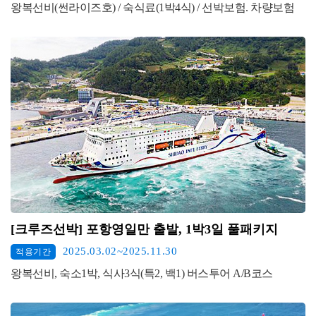
왕복선비(썬라이즈호) / 숙식료(1박4식) / 선박보험. 차량보험
[크루즈선박] 포항영일만 출발, 1박3일 풀패키지
2025.03.02~2025.11.30
적용기간
왕복선비, 숙소1박, 식사3식(특2, 백1) 버스투어 A/B코스