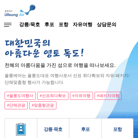
강릉/묵호
후포
포항
자유여행
상담문의
대한민국의
아름다운 영토 독도!
천혜의 아름다움을 가진 섬으로 여행을 떠나보세요.
울릉에어는 울릉도대표 여행사로서 선표 최다확보와 자유/패키지/
단체맞춤형 행사가 가능합니다.
#울릉도여행사
#선표최다확보
#자유여행
#패키지여행
#단체관광
#맞춤형관광
강릉·묵호
후포
포항