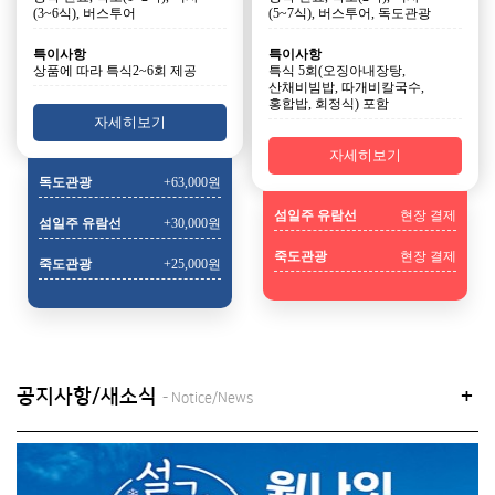
(3~6식), 버스투어
(5~7식), 버스투어, 독도관광
특이사항
특이사항
상품에 따라 특식2~6회 제공
특식 5회(오징아내장탕,
산채비빔밥, 따개비칼국수,
홍합밥, 회정식) 포함
자세히보기
자세히보기
독도관광
+63,000원
섬일주 유람선
현장 결제
섬일주 유람선
+30,000원
죽도관광
현장 결제
죽도관광
+25,000원
공지사항/새소식
+
- Notice/News