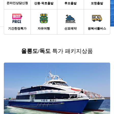
온라인상담신청
강릉·묵호출발
후포출발
포항출발
기간한정특가
자유여행
선표예약
왕복셔틀버스
울릉도/독도
특가 패키지상품