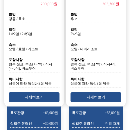
290,000원~
303,500원~
출발
출발
강릉 / 묵호
후포
일정
일정
1박2일 / 2박3일
2박3일
숙소
숙소
모텔 / 호텔 / 리조트
모텔 / 대아리조트
포함사항
포함사항
왕복 선표, 숙소(1~2박), 식사
왕복 선표, 숙소(2박), 식사4식,
(4~5식), 버스투어
버스투어
특이사항
특이사항
상품에 따라 특식2~3회 제공
상품에 따라 특식3회 제공
자세히보기
자세히보기
독도관광
+63,000원
독도관광
+63,000원
섬일주 유람선
+30,000원
섬일주 유람선
현장 결제