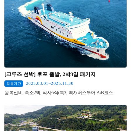
[크루즈 선박] 후포 출발, 2박3일 패키지
2025.03.01~2025.11.30
적용기간
왕복선비, 숙소2박, 식사5식(특3, 백2) 버스투어 A/B코스