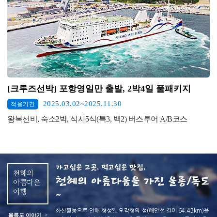
[크루즈선박] 포항영일만 출발, 2박4일 풀패키지
2025.03.02~2025.11.30
적용기간
왕복선비, 숙소2박, 식사5식(특3, 백2) 버스투어 A/B코스
가고싶은 그곳, 먹고싶은 맛집,
천혜의
천혜의 아름다움을 가진 울릉/독도
아름다운
여행
~
화산활동으로 인해 형성된 오각형의 섬(해안선 길이 64.43km)을
>
울릉도 이야기