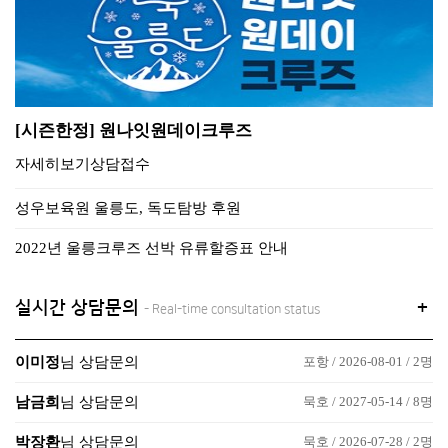
[시즌한정] 원나잇원데이크루즈
자세히보기상담접수
성우보육원 울릉도, 독도탐방 후원
2022년 울릉크루즈 선박 유류할증표 안내
실시간 상담문의
+
- Real-time consultation status
이미정
님 상담문의
포항 / 2026-08-01 / 2명
남금희
님 상담문의
묵호 / 2027-05-14 / 8명
박장환
님 상담문의
묵호 / 2026-07-28 / 2명