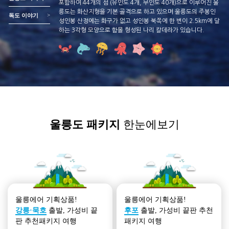
포함하여 44개의 섬 (유인도 4개, 무인도 40개)으로 이루어진 울
릉도는 화산지형을 기본 골격으로 하고 있으며 울릉도의 주봉인
>
독도 이야기
성인봉 산정에는 화구가 없고 성인봉 북쪽에 한 변이 2.5km에 달
하는 3각형 모양으로 함몰 형성된 나리 칼데라가 있습니다.
울릉도 패키지
한눈에보기
울릉에어 기획상품!
울릉에어 기획상품!
강릉·묵호
출발, 가성비 끝
후포
출발, 가성비 끝판 추천
판 추천패키지 여행
패키지 여행